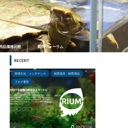
バシー
寄稿募集
お問い合わせ
サイトマップ
用品価格比較
質問フォーラム
RECENT
熱帯魚・観賞魚
図鑑
熱帯魚・観賞魚
/6
2021/6/13