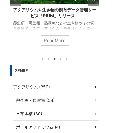
ー
夜桜メダカの特徴・作出方法から飼育・繁殖
白メダカ（シ
方法まで解説
ら飼
飼
多数のラメと藍色、柿色、ピンク等が混ざった
改良メダカの
理
鮮やかな体色が魅力的な改良メダカ「夜桜メダ
カ）を紹介し
カ」について、オーロラ・ブラックリム等の遺
時代には既に
メ
伝的な形質・表現型や、飼育方法・繁殖方法を
では珍しく白
ReadMore
ど
紹介します。黄幹之や女雛等の関連品種も紹介
素胞の欠如と
します。
くなります。
GENRE
アクアリウム (250)
熱帯魚・観賞魚 (58)
水草水槽 (30)
ボトルアクアリウム (4)