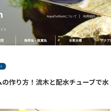
AquaTurtliumについて
利用規約
プライ
サイト
飼育
熱帯魚・観賞魚
水草水槽
アクア
計測用品
管理方法・メンテナンス
飼育器具・飼育用品
ト
ブログ運営
ムの作り方！流木と配水チューブで水
2022/5/15
2021/11