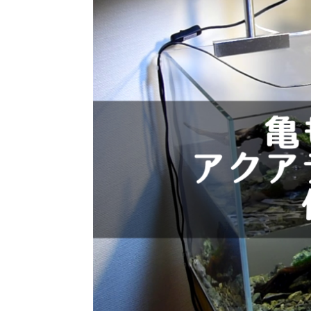
カナヘビ飼育の勘所・給餌と日光浴の工夫で
爬虫類飼育にスイッチ
長期飼育を目指す！
ること
カナヘビの飼育方法について給餌とバスキング
爬虫類・両生類飼育に
の観点から解説します。エサとして昆虫を与え
（SwitchBot）製
る場合、サプリメントでカルシウムを補うのが
ためのポイントと注意
重要です。また、カルシウムが上手く吸収され
湿度計によるデータ計
ReadMore
Read
るためには暖かくてUVBが照射される場所が必
タ管理サービス「RIU
要です。
す。