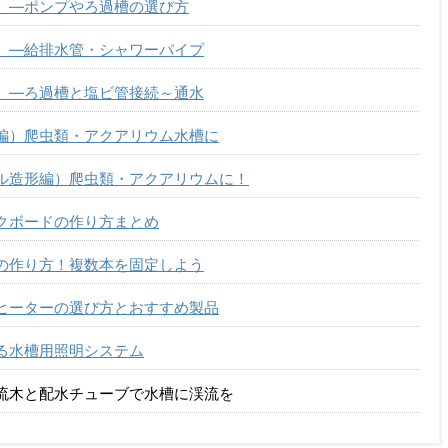
）―ポンプやろ過槽の選び方
）―給排水管・シャワーパイプ
）―ろ過槽と塩ビ管接続～通水
編）爬虫類・アクアリウム水槽に
ル造形編）爬虫類・アクアリウムに！
クボードの作り方まとめ
の作り方！複数本を固定しよう
ヒーターの選び方とおすすめ製品
る水槽用照明システム
流木と配水チューブで水槽に渓流を