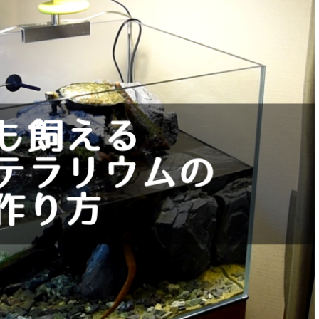
ボットを導入してでき
アクアリウムや生き物の飼育データ管理サ
と注意点
ビス「RIUM」リリース！
スイッチボット
爬虫類・両生類・熱帯魚などの生き物やその
品を導入し飼育を便利にする
育環境であるアクアリウム・テラリウムを管
点を紹介します。特に温
し、飼育データを共有できるウェブアプリ
測が効果的で、飼育デー
「RIUM」を開発しました。使い方、利用する
More
ReadMore
M」との連携もおすすめで
リット、今後の機能追加予定やRIUMの目標な
を紹介します。