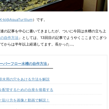
K-ki@AquaTurtlium
）です。
関連の記事を中心に書いてきましたが、ついに今回は水槽の立ち上
槽の自作方法
」としては、13回目の記事でようやくここまでこぎつ
てからは半年以上経過してます。長かった…。
ーバーフロー水槽の自作方法
」
排水用の穴をあける方法を解説
を配管するための台座を接着する
と貼り方を画像と動画で解説！