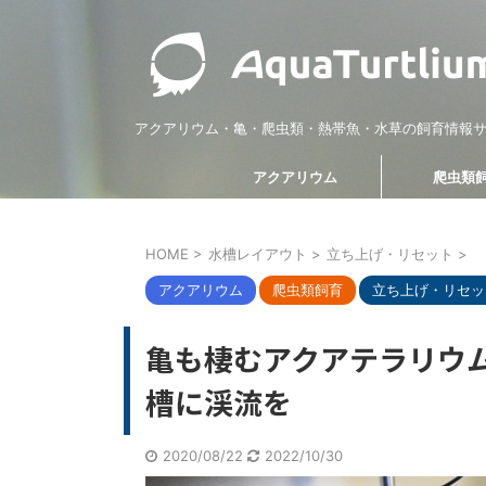
アクアリウム・亀・爬虫類・熱帯魚・水草の飼育情報
アクアリウム
爬虫類
HOME
>
水槽レイアウト
>
立ち上げ・リセット
>
爬虫類飼育
生体知識・飼育方法
爬虫類飼育
温度管理・
アクアリウム
爬虫類飼育
立ち上げ・リセッ
亀も棲むアクアテラリウ
槽に渓流を
2020/08/22
2022/10/30
2022/10/11