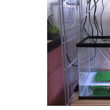
爬虫類飼育にスイッチボットを導入してでき
アクアリウムや生き物
ることと注意点
ビス「RIU
爬虫類・両生類飼育にスイッチボット
爬虫類・両生類・熱帯
（SwitchBot）製品を導入し飼育を便利にする
育環境であるアクアリ
ためのポイントと注意点を紹介します。特に温
し、飼育データを共有
湿度計によるデータ計測が効果的で、飼育デー
「RIUM」を開発しま
ReadMore
Read
タ管理サービス「RIUM」との連携もおすすめで
リット、今後の機能追加
す。
を紹介します。