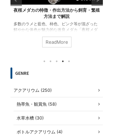
殖
白メダカ（シロメダカ）の特徴・作出方法か
カナヘビ飼育
ら飼育・繁殖方法まで解説
た
改良メダカの基本品種から白メダカ（シロメダ
カナヘビの飼
ダ
カ）を紹介します。白メダカの作出は古く江戸
の観点から解
遺
時代には既に存在していました。メダカは魚類
る場合、サプ
を
では珍しく白色素胞を持ち、白メダカでは黒色
重要です。ま
ReadMore
介
素胞の欠如と黄色素胞の未発達により体色が白
るためには暖か
くなります。
要です。
GENRE
アクアリウム (250)
熱帯魚・観賞魚 (58)
水草水槽 (30)
ボトルアクアリウム (4)