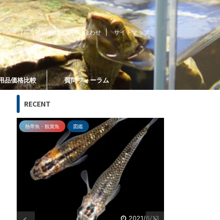
バシー
寄稿募集
お問い合わせ
サイトマップ
用品価格比較
質問フォーラム
RECENT
熱帯魚・観賞魚
図鑑
爬虫類飼育
13
2022/10/30