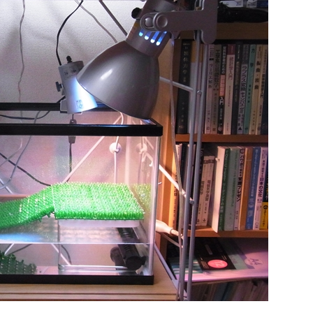
の飼育データ管理サー
夜桜メダカの特徴・作出方法から飼育・繁
M」リリース！
方法まで解説
魚などの生き物やその飼
多数のラメと藍色、柿色、ピンク等が混ざっ
ウム・テラリウムを管理
鮮やかな体色が魅力的な改良メダカ「夜桜メ
できるウェブアプリ
カ」について、オーロラ・ブラックリム等の
した。使い方、利用するメ
伝的な形質・表現型や、飼育方法・繁殖方法
More
ReadMore
予定やRIUMの目標など
紹介します。黄幹之や女雛等の関連品種も紹
します。