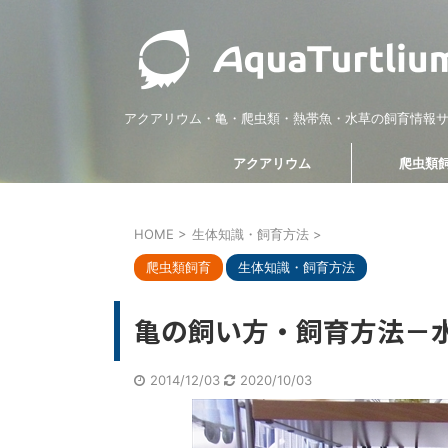
アクアリウム・亀・爬虫類・熱帯魚・水草の飼育情報
アクアリウム
爬虫類
HOME
>
生体知識・飼育方法
>
爬虫類飼育
温度管理・計測用品
管理方法・メンテナンス
爬虫類飼育
生体知識・飼育方法
ブログ運営
亀の飼い方・飼育方法－
2014/12/03
2020/10/03
2022/5/15