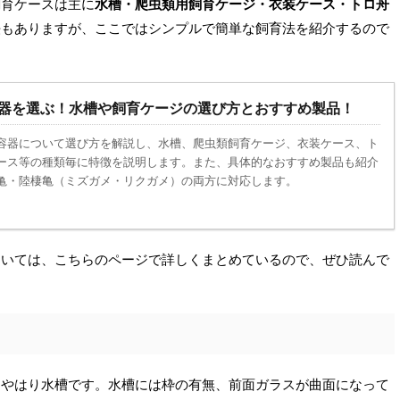
飼育ケースは主に
水槽・爬虫類用飼育ケージ・衣装ケース・トロ舟
法もありますが、ここではシンプルで簡単な飼育法を紹介するので
器を選ぶ！水槽や飼育ケージの選び方とおすすめ製品！
容器について選び方を解説し、水槽、爬虫類飼育ケージ、衣装ケース、ト
ース等の種類毎に特徴を説明します。また、具体的なおすすめ製品も紹介
亀・陸棲亀（ミズガメ・リクガメ）の両方に対応します。
ついては、こちらのページで詳しくまとめているので、ぜひ読んで
はやはり水槽です。水槽には枠の有無、前面ガラスが曲面になって