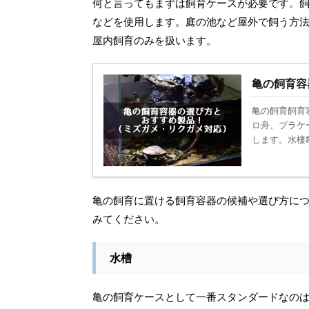
何と言ってもまずは飼育ケースが必要です。
などを使用します。庭の池など屋外で飼う方
屋内飼育のみを扱います。
亀の飼育容
亀の飼育飼育
ロ舟、プラケ
します。水棲
亀の飼育に置ける飼育容器の候補や選び方に
みてください。
水槽
亀の飼育ケースとして一番スタンダードなの