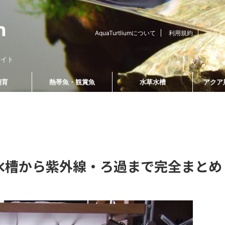
AquaTurtliumについて
利用規約
プライ
サイト
飼育
熱帯魚・観賞魚
水草水槽
アクア
飼育器具・飼育用品
熱帯魚・観賞魚
図鑑
水槽から紫外線・ろ過まで完全まとめ
2021/11/6
2021/6/