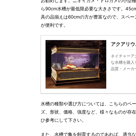
お勧めします。ニオイガメ・ドロガメの小型種な
ら90cm水槽が最低限必要な大きさです。45
具の品揃えは60cmの方が豊富なので、スペー
が便利です。
アクアリウ
ネイチャーア
な水槽を購入
品質・メーカ
水槽の種類や選び方については、こちらのペ
ズ、形状、価格、強度など、様々なものが存
ひ参考にして下さい。
また、水槽で亀を飼育するのであれば、適当