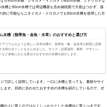
ら45cm水槽、クサガメ・イシガメで60cm水槽、ミドリガメな
cm水槽と60cm水槽では周辺機器も含め値段面で大差はつかず、器
ス的に可能ならニオイガメ・ドロガメでも60cm水槽を使用した方
ム水槽（熱帯魚・金魚・水草）のおすすめと選び方
クアリウムのような美しい水草水槽や、熱帯魚・亀・金魚等の飼育に必要
する時のポイントをまとめました。サイズ・設置場所・素材・デザイン・
ーなど多岐にわたる要点やおすすめの水槽を紹介します。
ージで詳しく説明しています。一口に水槽と言っても、素材やサイ
在します。目的に合わせたおすすめの水槽を紹介しているので、ぜ
な棚の上に置くのではなくしっかりとした水槽台に置くべきです。