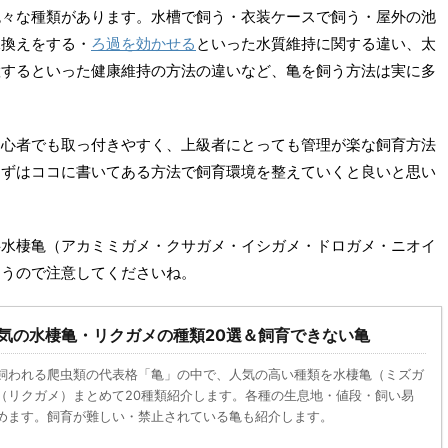
色々な種類があります。水槽で飼う・衣装ケースで飼う・屋外の池
水換えをする・
ろ過を効かせる
といった水質維持に関する違い、太
置するといった健康維持の方法の違いなど、亀を飼う方法は実に多
初心者でも取っ付きやすく、上級者にとっても管理が楽な飼育方法
まずはココに書いてある方法で飼育環境を整えていくと良いと思い
半水棲亀（アカミミガメ・クサガメ・イシガメ・ドロガメ・ニオイ
違うので注意してくださいね。
気の水棲亀・リクガメの種類20選＆飼育できない亀
飼われる爬虫類の代表格「亀」の中で、人気の高い種類を水棲亀（ミズガ
（リクガメ）まとめて20種類紹介します。各種の生息地・値段・飼い易
めます。飼育が難しい・禁止されている亀も紹介します。