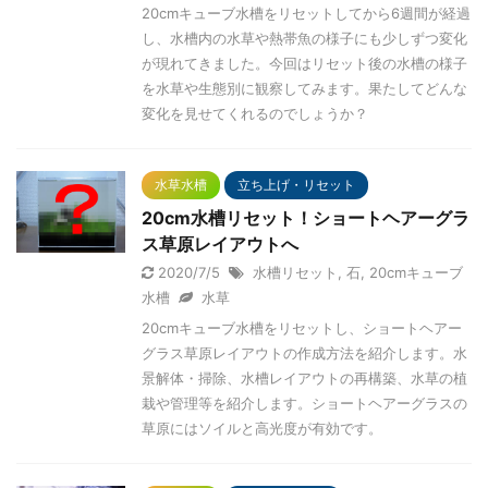
20cmキューブ水槽をリセットしてから6週間が経過
し、水槽内の水草や熱帯魚の様子にも少しずつ変化
が現れてきました。今回はリセット後の水槽の様子
を水草や生態別に観察してみます。果たしてどんな
変化を見せてくれるのでしょうか？
水草水槽
立ち上げ・リセット
20cm水槽リセット！ショートヘアーグラ
ス草原レイアウトへ
2020/7/5
水槽リセット
,
石
,
20cmキューブ
水槽
水草
20cmキューブ水槽をリセットし、ショートヘアー
グラス草原レイアウトの作成方法を紹介します。水
景解体・掃除、水槽レイアウトの再構築、水草の植
栽や管理等を紹介します。ショートヘアーグラスの
草原にはソイルと高光度が有効です。