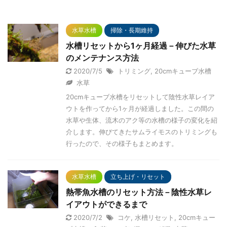
水草水槽
掃除・長期維持
水槽リセットから1ヶ月経過－伸びた水草
のメンテナンス方法
2020/7/5
トリミング
,
20cmキューブ水槽
水草
20cmキューブ水槽をリセットして陰性水草レイア
ウトを作ってから1ヶ月が経過しました。この間の
水草や生体、流木のアク等の水槽の様子の変化を紹
介します。伸びてきたサムライモスのトリミングも
行ったので、その様子もまとめます。
水草水槽
立ち上げ・リセット
熱帯魚水槽のリセット方法－陰性水草レ
イアウトができるまで
2020/7/2
コケ
,
水槽リセット
,
20cmキュー