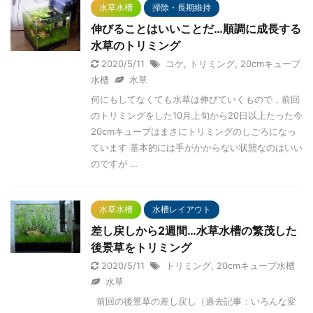
水草水槽
掃除・長期維持
伸びることはいいことだ…順調に成長する
水草のトリミング
2020/5/11
コケ
,
トリミング
,
20cmキューブ
水槽
水草
何にもしてなくても水草は伸びていくもので，前回
のトリミングをした10月上旬から20日以上たった今
20cmキューブはまさにトリミングのしごろになっ
ています 基本的には手がかからない状態なのはいい
のですが …
水草水槽
水槽レイアウト
差し戻しから2週間…水草水槽の繁茂した
後景草をトリミング
2020/5/11
トリミング
,
20cmキューブ水槽
水草
前回の後景草の差し戻し（過去記事：いろんな変