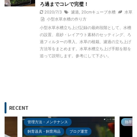
ろ過までコレで完璧！
2020/7/3
濾過
,
20cmキューブ水槽
水草
小型水草水槽の作り方
小型水草水槽立ち上げ記録の最終段階として、水槽
の設置、底砂・レイアウト素材のセッティング、ろ
過フィルターの導入、水草の植栽、濾過の立ち上げ
方法等をまとめます。水草水槽立ち上げ手順を順を
追って説明します。参考にして下さい。
RECENT
管理方法・メンテナンス
熱帯魚
飼育器具・飼育用品
ブログ運営