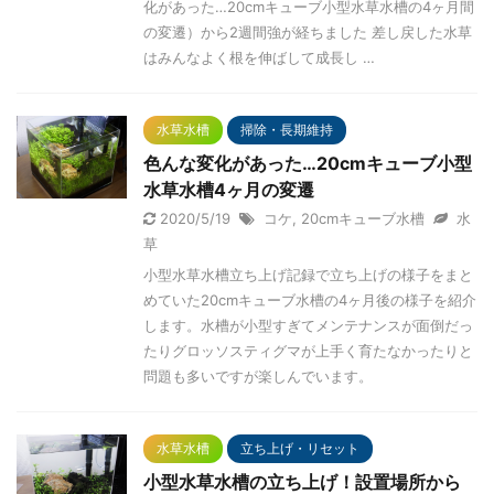
化があった…20cmキューブ小型水草水槽の4ヶ月間
の変遷）から2週間強が経ちました 差し戻した水草
はみんなよく根を伸ばして成長し …
水草水槽
掃除・長期維持
色んな変化があった…20cmキューブ小型
水草水槽4ヶ月の変遷
2020/5/19
コケ
,
20cmキューブ水槽
水
草
小型水草水槽立ち上げ記録で立ち上げの様子をまと
めていた20cmキューブ水槽の4ヶ月後の様子を紹介
します。水槽が小型すぎてメンテナンスが面倒だっ
たりグロッソスティグマが上手く育たなかったりと
問題も多いですが楽しんでいます。
水草水槽
立ち上げ・リセット
小型水草水槽の立ち上げ！設置場所から