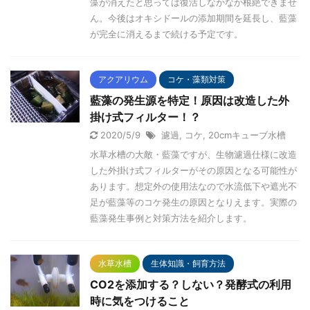
藻が消えたと思っては復活しなかなか根絶できませ
ん。今後はオキシドールの添加期間を延長し、藍藻
が完全に消えるまで続ける予定です。
アクアリウム
コケ・藻類対策
藍藻の発生源を特定！原因は改造した外
掛け式フィルター！？
2020/5/9
濾過
,
コケ
,
20cmキューブ水槽
水草水槽の大敵・藍藻ですが、生物濾過仕様に改造
した外掛け式フィルターがその原因となる可能性が
あります。想定外の使用法なので水流低下や遮光不
足が藍藻等のコケ発生の原因となりえます。実際の
藍藻発生事例と対策方法を紹介します。
水草水槽
生体知識・飼育方法
CO2を添加する？しない？発酵式の利用
時に気をつけること