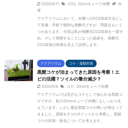
2020/5/11
CO2
,
20cmキューブ水槽
水
草
アクアリウムにおいて、水槽へのCO2添加方法とし
て安価・手軽で便利な発酵式ですが、問題点もいく
つかあります。今回は私が発酵式CO2添加を一度や
め、そして再開することになった経緯を、発酵式
CO2添加の特徴を交えて説明します。
アクアリウム
コケ・藻類対策
黒髭コケが治まってきた原因を考察！エ
ビの活躍？ソイルの養分減少？
2020/5/9
コケ
,
20cmキューブ水槽
アクアリウムでは厄介なコケとして知られる黒髭コ
ケですが、私の20cmキューブ水槽にもしっかり生
えています。しかし最近黒髭コケの勢いが弱まって
きました。原因を3つのポイントから考察し、黒髭
コケの対策・除去についてを考えます。