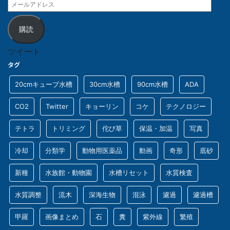
購読
ツイート
タグ
20cmキューブ水槽
30cm水槽
90cm水槽
ADA
CO2
Twitter
キョーリン
コケ
テクノロジー
テトラ
トリミング
佗び草
保温・加温
写真
冷却
分類学
動物用医薬品
動画
奇形
底砂
新種
水族館・動物園
水槽リセット
水質検査
水質調整
流木
深海生物
混泳
濾過
濾過槽
甲羅
画像まとめ
石
糞
紫外線
繁殖