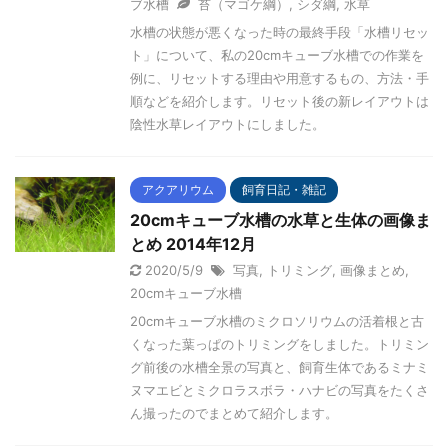
ブ水槽
苔（マゴケ綱）
,
シダ綱
,
水草
水槽の状態が悪くなった時の最終手段「水槽リセッ
ト」について、私の20cmキューブ水槽での作業を
例に、リセットする理由や用意するもの、方法・手
順などを紹介します。リセット後の新レイアウトは
陰性水草レイアウトにしました。
アクアリウム
飼育日記・雑記
20cmキューブ水槽の水草と生体の画像ま
とめ 2014年12月
2020/5/9
写真
,
トリミング
,
画像まとめ
,
20cmキューブ水槽
20cmキューブ水槽のミクロソリウムの活着根と古
くなった葉っぱのトリミングをしました。トリミン
グ前後の水槽全景の写真と、飼育生体であるミナミ
ヌマエビとミクロラスボラ・ハナビの写真をたくさ
ん撮ったのでまとめて紹介します。