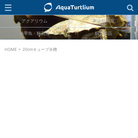
アクアリウム
爬虫類飼育
検索
熱帯魚・観賞魚
飼育用品
ジャンル
HOME
>
20cmキューブ水槽
生物分類
カテゴリー
タグ
連載
キーワード