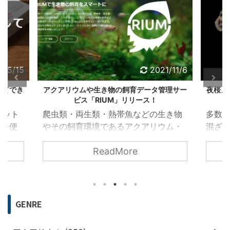
2/5/15
2021/11/6
してでき
アクアリウムや生き物の飼育データ管理サー
夜桜メ
ビス「RIUM」リリース！
ボット
爬虫類・両生類・熱帯魚などの生き物
多数
育を便
やその飼育環境であるアクアリウム・
混ざ
点を紹
テラリウムを管理し、飼育データを共
メダ
ReadMore
データ
有できるウェブアプリ「RIUM」を開発
ロラ
理サー
しました。使い方、利用するメリッ
質・
めで
ト、今後の機能追加予定やRIUMの目標
紹介
などを紹介します。
種も
GENRE