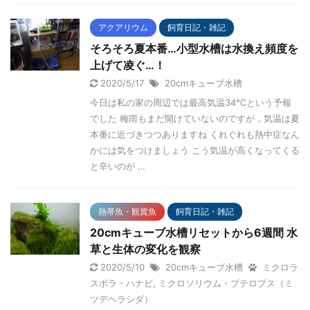
アクアリウム
飼育日記・雑記
そろそろ夏本番…小型水槽は水換え頻度を
上げて凌ぐ…！
2020/5/17
20cmキューブ水槽
今日は私の家の周辺では最高気温34℃という予報
でした 梅雨もまだ開けていないのですが，気温は夏
本番に近づきつつありますね くれぐれも熱中症なん
かには気をつけましょう こう気温が高くなってくる
と辛いのが …
熱帯魚・観賞魚
飼育日記・雑記
20cmキューブ水槽リセットから6週間 水
草と生体の変化を観察
2020/5/10
20cmキューブ水槽
ミクロラ
スボラ・ハナビ
,
ミクロソリウム・プテロプス（ミ
ツデヘラシダ）