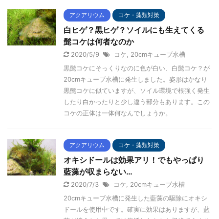
アクアリウム
コケ・藻類対策
白ヒゲ？黒ヒゲ？ソイルにも生えてくる
髭コケは何者なのか
2020/5/9
コケ
,
20cmキューブ水槽
黒髭コケにそっくりなのに色が白い、白髭コケ？が
20cmキューブ水槽に発生しました。姿形はかなり
黒髭コケに似ていますが、ソイル環境で根強く発生
したり白かったりと少し違う部分もあります。この
コケの正体は一体何なんでしょうか。
アクアリウム
コケ・藻類対策
オキシドールは効果アリ！でもやっぱり
藍藻が収まらない…
2020/7/3
コケ
,
20cmキューブ水槽
20cmキューブ水槽に発生した藍藻の駆除にオキシ
ドールを使用中です。確実に効果はありますが、藍