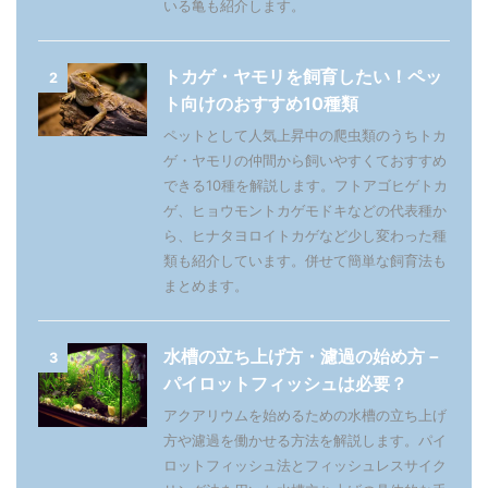
いる亀も紹介します。
トカゲ・ヤモリを飼育したい！ペッ
2
ト向けのおすすめ10種類
ペットとして人気上昇中の爬虫類のうちトカ
ゲ・ヤモリの仲間から飼いやすくておすすめ
できる10種を解説します。フトアゴヒゲトカ
ゲ、ヒョウモントカゲモドキなどの代表種か
ら、ヒナタヨロイトカゲなど少し変わった種
類も紹介しています。併せて簡単な飼育法も
まとめます。
水槽の立ち上げ方・濾過の始め方－
3
パイロットフィッシュは必要？
アクアリウムを始めるための水槽の立ち上げ
方や濾過を働かせる方法を解説します。パイ
ロットフィッシュ法とフィッシュレスサイク