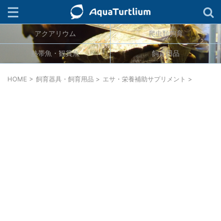
アクアリウム
爬虫類飼育
検索
熱帯魚・観賞魚
飼育用品
ジャンル
HOME
>
飼育器具・飼育用品
>
エサ・栄養補助サプリメント
>
生物分類
カテゴリー
タグ
連載
キーワード