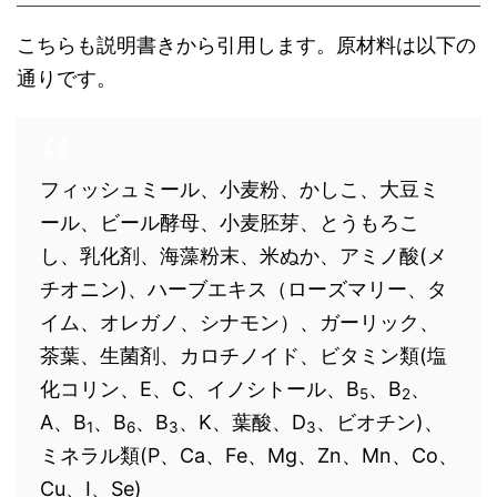
こちらも説明書きから引用します。原材料は以下の
通りです。
フィッシュミール、小麦粉、かしこ、大豆ミ
ール、ビール酵母、小麦胚芽、とうもろこ
し、乳化剤、海藻粉末、米ぬか、アミノ酸(メ
チオニン)、ハーブエキス（ローズマリー、タ
イム、オレガノ、シナモン）、ガーリック、
茶葉、生菌剤、カロチノイド、ビタミン類(塩
化コリン、E、C、イノシトール、B
、B
、
5
2
A、B
、B
、B
、K、葉酸、D
、ビオチン)、
1
6
3
3
ミネラル類(P、Ca、Fe、Mg、Zn、Mn、Co、
Cu、I、Se)