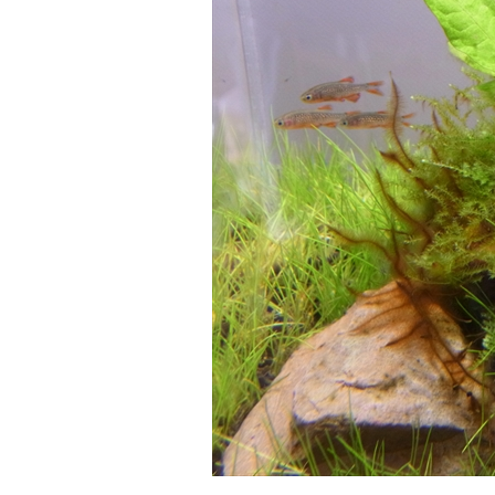
白メダカ（シロメダカ）の特徴・作出方法か
カナヘビ飼育の勘所・
ら飼育・繁殖方法まで解説
長期飼育
改良メダカの基本品種から白メダカ（シロメダ
カナヘビの飼育方法に
カ）を紹介します。白メダカの作出は古く江戸
の観点から解説します
時代には既に存在していました。メダカは魚類
る場合、サプリメント
では珍しく白色素胞を持ち、白メダカでは黒色
重要です。また、カル
ReadMore
Read
素胞の欠如と黄色素胞の未発達により体色が白
るためには暖かくてUV
くなります。
要です。