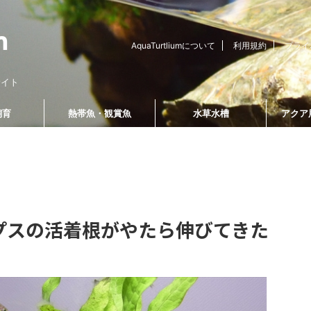
AquaTurtliumについて
利用規約
プライ
サイト
飼育
熱帯魚・観賞魚
水草水槽
アクア
飼育方法
爬虫類飼育
温度管理・計測用品
プスの活着根がやたら伸びてきた
2022/10/11
2022/5/