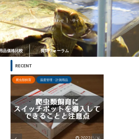
バシー
寄稿募集
お問い合わせ
サイトマップ
用品価格比較
質問フォーラム
RECENT
管理方法・メンテナンス
飼育器具・飼育用品
熱帯魚・観賞魚
ブログ運営
15
2021/11/6