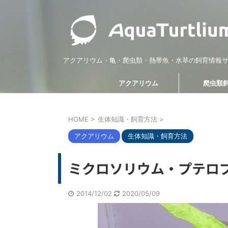
アクアリウム・亀・爬虫類・熱帯魚・水草の飼育情報
アクアリウム
爬虫類
HOME
>
生体知識・飼育方法
>
熱帯魚・観賞魚
図鑑
爬虫類飼育
生体知識・
アクアリウム
生体知識・飼育方法
ミクロソリウム・プテロ
2014/12/02
2020/05/09
2022/10/30