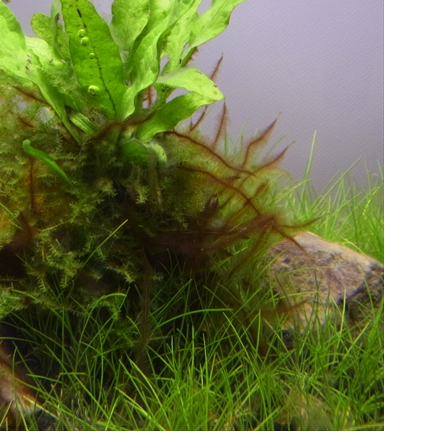
給餌と日光浴の工夫で
爬虫類飼育にスイッチボットを導入してで
を目指す！
ることと注意点
ついて給餌とバスキング
爬虫類・両生類飼育にスイッチボット
。エサとして昆虫を与え
（SwitchBot）製品を導入し飼育を便利にする
でカルシウムを補うのが
ためのポイントと注意点を紹介します。特に
シウムが上手く吸収され
湿度計によるデータ計測が効果的で、飼育デ
More
ReadMore
Bが照射される場所が必
タ管理サービス「RIUM」との連携もおすすめ
す。