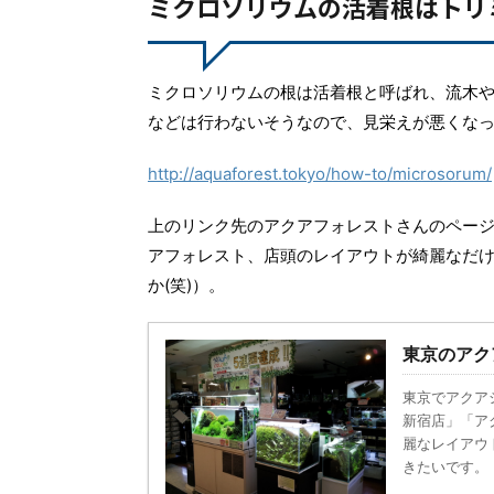
ミクロソリウムの活着根はトリ
ミクロソリウムの根は活着根と呼ばれ、流木
などは行わないそうなので、見栄えが悪くな
http://aquaforest.tokyo/how-to/microsorum/
上のリンク先のアクアフォレストさんのペー
アフォレスト、店頭のレイアウトが綺麗なだ
か(笑)）。
東京のアク
東京でアクア
新宿店」「ア
麗なレイアウ
きたいです。