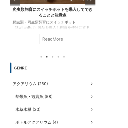
き
アクアリウムや生き物の飼育データ管理サー
夜桜メダカの
ビス「RIUM」リリース！
爬虫類・両生類・熱帯魚などの生き物やその飼
多数のラメと
育環境であるアクアリウム・テラリウムを管理
鮮やかな体色
温
し、飼育データを共有できるウェブアプリ
カ」について
ー
「RIUM」を開発しました。使い方、利用するメ
伝的な形質・
ReadMore
で
リット、今後の機能追加予定やRIUMの目標など
紹介します。
を紹介します。
します。
GENRE
アクアリウム (250)
熱帯魚・観賞魚 (58)
水草水槽 (30)
ボトルアクアリウム (4)