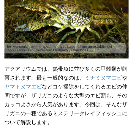
Marmorkrebs–the specimen was caught from an established
population in southwestern Germany / Chucholl C.
アクアリウムでは、熱帯魚に並び多くの甲殻類が飼
育されます。最も一般的なのは、
ミナミヌマエビ
や
ヤマトヌマエビ
などコケ掃除をしてくれるエビの仲
間ですが、ザリガニのような大型のエビ類も、その
カッコよさから人気があります。今回は、そんなザ
リガニの一種であるミステリークレイフィッシュに
ついて解説します。