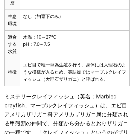
層
生息
なし（飼育下のみ）
環境
適合
水温：10～27℃
する
pH：7.0～7.5
水質
エビ目で唯一単為生殖を行う。身体には大理石のよ
特徴
うな模様が入るため、英語圏ではマーブルクレイフ
ィッシュ（大理石ザリガニ）と呼ばれる。
ミステリークレイフィッシュ（英名：Marbled
crayfish、マーブルクレイフィッシュ）は、エビ目
アメリカザリガニ科アメリカザリガニ属に分類され
る甲殻類の仲間で、分類から分かるとおりザリガニ
の一種です。「クレイフィッシュ」というのがザリ