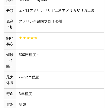
分類
エビ目アメリカザリガニ科アメリカザリガニ属
原産
アメリカ合衆国フロリダ州
地
飼い
★★★★☆
易さ
値段
500円程度～
（1
匹）
最大
7～9cm程度
体長
寿命
3年程度
遊泳
底層