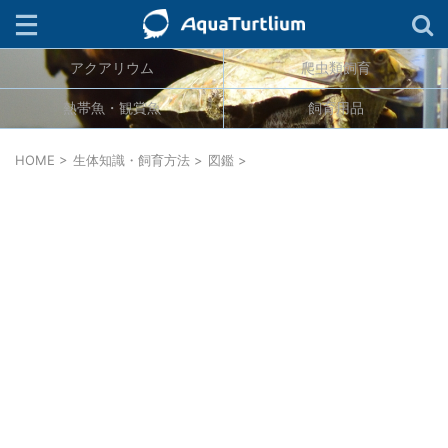
アクアリウム
爬虫類飼育
検索
熱帯魚・観賞魚
飼育用品
ジャンル
HOME
>
生体知識・飼育方法
>
図鑑
>
生物分類
カテゴリー
タグ
連載
キーワード