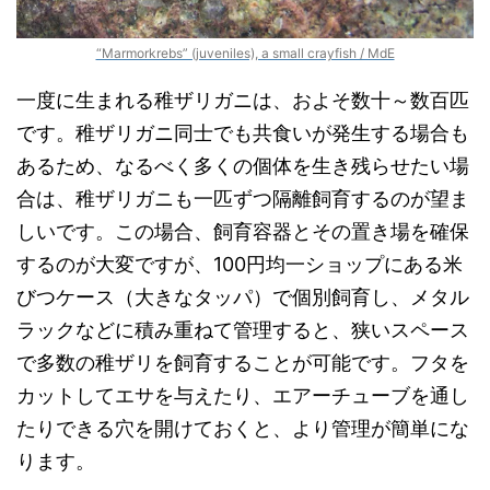
“Marmorkrebs” (juveniles), a small crayfish / MdE
一度に生まれる稚ザリガニは、およそ数十～数百匹
です。稚ザリガニ同士でも共食いが発生する場合も
あるため、なるべく多くの個体を生き残らせたい場
合は、稚ザリガニも一匹ずつ隔離飼育するのが望ま
しいです。この場合、飼育容器とその置き場を確保
するのが大変ですが、100円均一ショップにある米
びつケース（大きなタッパ）で個別飼育し、メタル
ラックなどに積み重ねて管理すると、狭いスペース
で多数の稚ザリを飼育することが可能です。フタを
カットしてエサを与えたり、エアーチューブを通し
たりできる穴を開けておくと、より管理が簡単にな
ります。