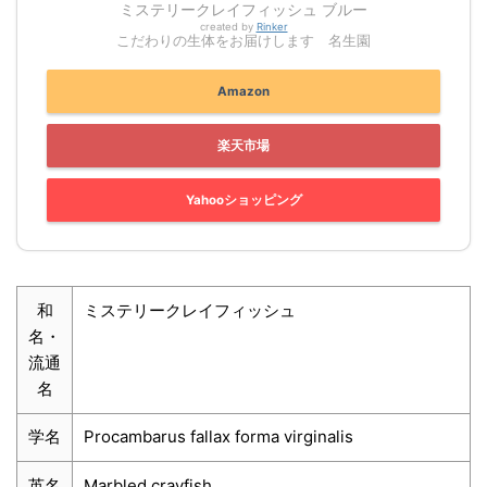
ミステリークレイフィッシュ ブルー
created by
Rinker
こだわりの生体をお届けします 名生園
Amazon
楽天市場
Yahooショッピング
和
ミステリークレイフィッシュ
名・
流通
名
学名
Procambarus fallax forma virginalis
英名
Marbled crayfish