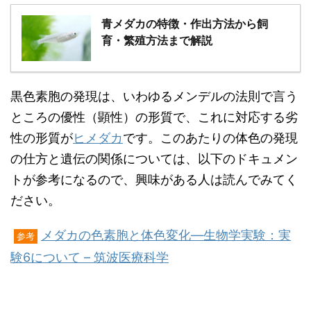
青メダカの特徴・作出方法から飼
育・繁殖方法まで解説
黒色素胞の発現は、いわゆるメンデルの法則で言う
ところの優性（顕性）の形質で、これに対応する劣
性の形質が
ヒメダカ
です。このあたりの体色の発現
の仕方と遺伝の関係については、以下のドキュメン
トが参考になるので、興味がある人は読んでみてく
ださい。
メダカの色素胞と体色変化―生物学実験：実
参考
験6について – 筑波医療科学