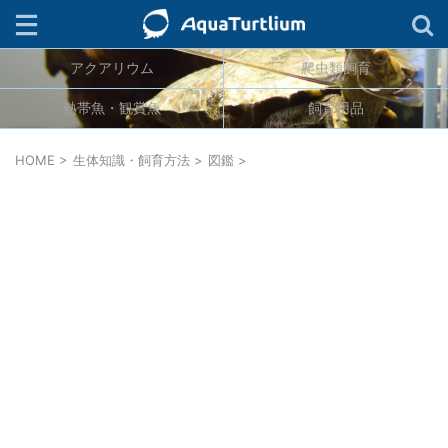
アクアリウム
爬虫類飼育
検索
熱帯魚・観賞魚
飼育用品
ジャンル
HOME
>
生体知識・飼育方法
>
図鑑
>
生物分類
カテゴリー
タグ
連載
キーワード