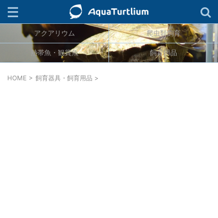
アクアリウム
爬虫類飼育
検索
熱帯魚・観賞魚
飼育用品
ジャンル
HOME
>
飼育器具・飼育用品
>
生物分類
カテゴリー
タグ
連載
キーワード