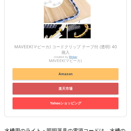
MAVEEK(マビーカ) コードクリップ テープ付 (透明) 40
個入
created by
Rinker
MAVEEK(マビーカ)
Amazon
楽天市場
Yahooショッピング
水槽用のライト・照明器具の電源コードは、水槽の