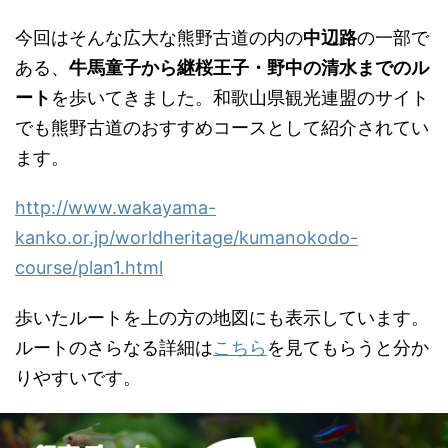
今回はそんな広大な熊野古道の内の
中辺路
の一部で
ある、
牛馬童子から継桜王子・野中の清水までのル
ート
を歩いてきました。和歌山県観光連盟のサイト
でも熊野古道のおすすめコースとして紹介されてい
ます。
http://www.wakayama-
kanko.or.jp/worldheritage/kumanokodo-
course/plan1.html
歩いたルートを上の方の地図にも表示しています。
ルートのさらなる詳細は
こちら
を見てもらうと分か
りやすいです。