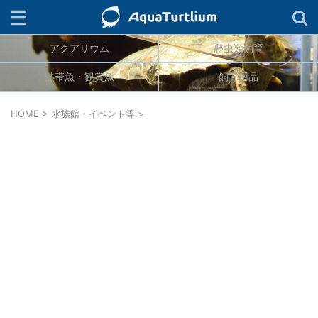
アクアリウム
爬虫類飼育
検索
熱帯魚・観賞魚
飼育用品
ジャンル
HOME
>
水族館・イベント等
>
生物分類
カテゴリー
タグ
連載
キーワード