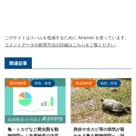
このサイトはスパムを低減するために Akismet を使っています。
コメントデータの処理方法の詳細はこちらをご覧ください
。
関連記事
爬虫類飼育
病気・疾患
爬虫類飼育
病気・疾患
2020/7/6
2020/5/9
亀・トカゲなど爬虫類を動
肺炎や水カビ等の病気が疑
物病院へ！血液検査の内容
われる亀を動物病院へ－診