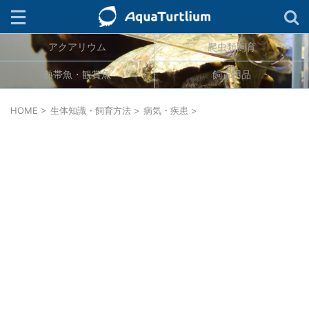
アクアリウム
爬虫類飼育
検索
熱帯魚・観賞魚
飼育用品
ジャンル
HOME
>
生体知識・飼育方法
>
病気・疾患
>
生物分類
カテゴリー
タグ
連載
キーワード