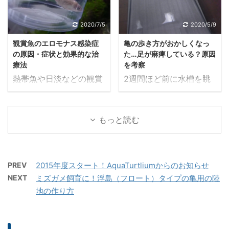
に合う業者を選んで下さ
近ようやく餌を食べるよ
い。薬の購入の前には動
うになってきました。回
2020/7/5
2020/5/9
物病院で一度診てもらう
復を目指し、今後も地道
観賞魚のエロモナス感染症
亀の歩き方がおかしくなっ
ことをおすすめします。
な治療を続けます。
の原因・症状と効果的な治
た…足が麻痺している？原因
療法
を考察
熱帯魚や日淡などの観賞
2週間ほど前に水槽を眺
魚飼育・アクアリウムで
めていると，あることに
悩まされることの多い病
気付きました ウチのイシ
気「エロモナス（アエロ
ガメ，マル君の動きがお
もっと読む
モナス）感染症」の種
かしい… いつもなら4本
類・症状・治療法などを
すべての足を使って水槽
紹介します。中でもメト
内を忙しく動き回ってい
ロニダゾールを使った治
るのですが，このときは
PREV
2015年度スタート！AquaTurtliumからのお知らせ
療法に挑戦してみたの
何故か前足2本に頼って
NEXT
ミズガメ飼育に！浮島（フロート）タイプの亀用の陸
で、その結果も紹介しま
いて歩き方がおかしいで
地の作り方
す。
す 後ろ足が突っ張れなく
てひっくり返りそうにな
ったりもしています これ