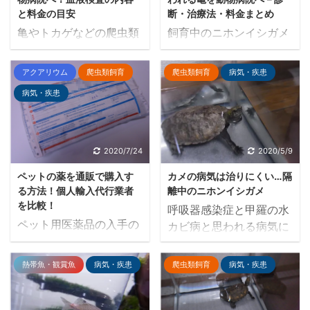
と料金の目安
断・治療法・料金まとめ
亀やトカゲなどの爬虫類
飼育中のニホンイシガメ
を動物病院に連れて行っ
の甲羅が、白化・軟化し
た際に、レントゲン検査
てしまいました。水カビ
アクアリウム
爬虫類飼育
爬虫類飼育
病気・疾患
や寄生虫検査と並びよく
病や肺炎が疑われるた
病気・疾患
実施される血液検査につ
め、亀の治療実績が豊富
いて解説します。K-kiが
なキキ動物病院で診察・
実際に動物病院で診断し
治療してもらいました。
てもらった結果に基づ
肺炎、細菌感染症、代謝
2020/7/24
2020/5/9
き、爬虫類の血液検査に
性骨疾患などの複合感染
ペットの薬を通販で購入す
カメの病気は治りにくい…隔
おける検査項目や病気と
が判明し、注射・投薬に
る方法！個人輸入代行業者
離中のニホンイシガメ
の関連性、料金の目安な
よる治療を開始しまし
を比較！
呼吸器感染症と甲羅の水
どを紹介します。
た。診察内容や治療法、
ペット用医薬品の入手の
カビ病と思われる病気に
料金を紹介します。
際に利用する、個人輸入
罹ってしまい、闘病中の
代行業者を比較します。
ニホンイシガメ「マル」
熱帯魚・観賞魚
病気・疾患
爬虫類飼育
病気・疾患
業者により入手できる薬
君。ここ1ヶ月ほどエサ
の種類や値段、納期など
を全く食べなくなり、か
に違いがあるので、目的
なり心配しましたが、最