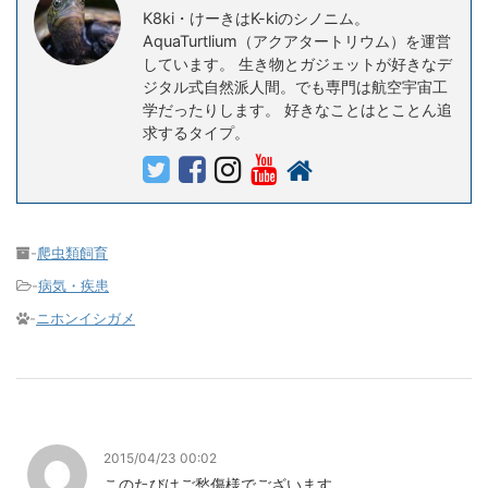
K8ki・けーきはK-kiのシノニム。
AquaTurtlium（アクアタートリウム）を運営
しています。 生き物とガジェットが好きなデ
ジタル式自然派人間。でも専門は航空宇宙工
学だったりします。 好きなことはとことん追
求するタイプ。
-
爬虫類飼育
-
病気・疾患
-
ニホンイシガメ
2015/04/23 00:02
このたびはご愁傷様でございます。