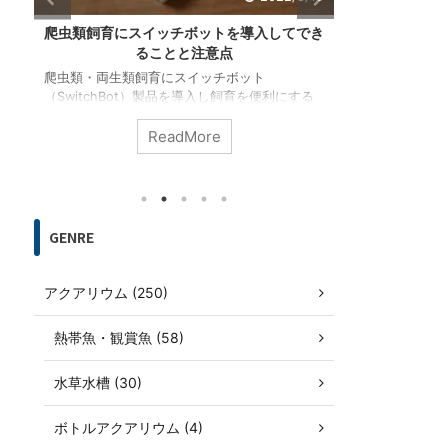
でき
アクアリウムや生き物の飼育データ管理サー
夜桜メダ
ビス「RIUM」リリース！
爬虫類・両生類・熱帯魚などの生き物やその飼
多数のラメ
する
育環境であるアクアリウム・テラリウムを管理
鮮やかな体
に温
し、飼育データを共有できるウェブアプリ
カ」につい
デー
「RIUM」を開発しました。使い方、利用するメ
伝的な形質
ReadMore
すめで
リット、今後の機能追加予定やRIUMの目標など
紹介します
を紹介します。
します。
GENRE
アクアリウム (250)
熱帯魚・観賞魚 (58)
水草水槽 (30)
ボトルアクアリウム (4)