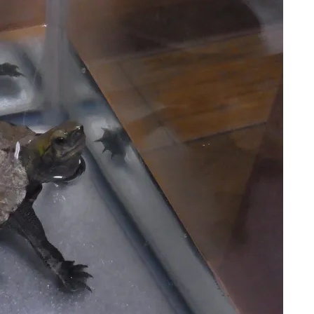
所・給餌と日光浴の工夫で
爬虫類飼育にスイッチボットを導入して
育を目指す！
ることと注意点
について給餌とバスキング
爬虫類・両生類飼育にスイッチボット
す。エサとして昆虫を与え
（SwitchBot）製品を導入し飼育を便利に
トでカルシウムを補うのが
ためのポイントと注意点を紹介します。特
ルシウムが上手く吸収され
湿度計によるデータ計測が効果的で、飼育
eadMore
ReadMore
UVBが照射される場所が必
タ管理サービス「RIUM」との連携もおす
す。