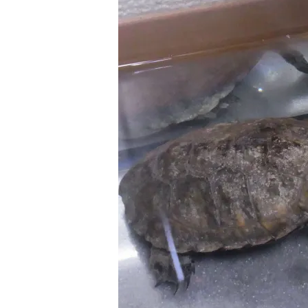
白メダカ（シロメダカ）の特徴・作出方法か
カナヘビ飼育の勘
ら飼育・繁殖方法まで解説
長期飼
改良メダカの基本品種から白メダカ（シロメダ
カナヘビの飼育方法
カ）を紹介します。白メダカの作出は古く江戸
の観点から解説しま
時代には既に存在していました。メダカは魚類
る場合、サプリメン
では珍しく白色素胞を持ち、白メダカでは黒色
重要です。また、カ
ReadMore
R
素胞の欠如と黄色素胞の未発達により体色が白
るためには暖かくて
くなります。
要です。