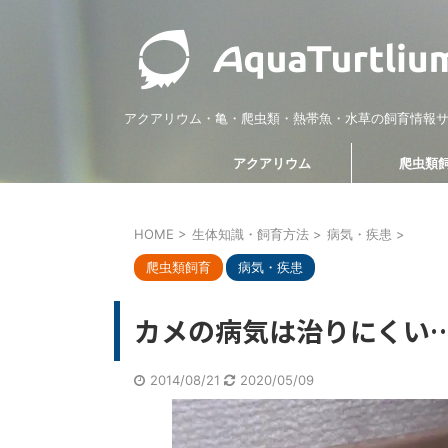
アクアリウム・亀・爬虫類・熱帯魚・水草の飼育情報
アクアリウム
爬虫類
HOME
>
生体知識・飼育方法
>
病気・疾患
>
熱帯魚・観賞魚
図鑑
爬虫類飼育
生体知
爬虫類飼育
病気・疾患
カメの病気は治りにくい
2014/08/21
2020/05/09
2022/10/30