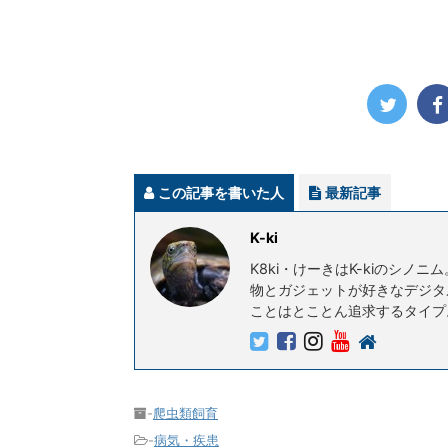
この記事を書いた人
最新記事
K-ki
K8ki・けーきはK-kiのシノニ
物とガジェットが好きなデジタ
ことはとことん追求するタイプ
-
爬虫類飼育
-
病気・疾患