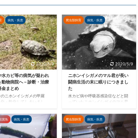
育
病気・疾患
爬虫類飼育
病気・疾患
2020/5/9
2020/5/9
や水カビ等の病気が疑われ
ニホンイシガメのマル君が長い
を動物病院へ－診断・治療
闘病生活の末に眠りにつきまし
料金まとめ
た
中のニホンイシガメの甲羅
水カビ病や呼吸器感染症などと闘
白化・軟化してしまいまし
っていたニホンイシガメのマル君
水カビ病や肺炎が疑われるた
が息を引き取りました。飼育者と
亀の治療実績が豊富なキキ動
しての未熟さを後悔し、反省も込
院で診察・治療してもらいま
めてこれまでの経緯をまとめま
観賞魚
病気・疾患
爬虫類飼育
病気・疾患
。肺炎、細菌感染症、代謝性
す。マル君を応援して下さった多
患などの複合感染が判明し、
くの方々、本当にありがとうござ
・投薬による治療を開始しま
いました。