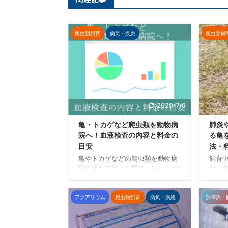
爬虫類飼育
病気・疾患
爬虫類飼
2020/7/6
亀・トカゲなど爬虫類を動物病
肺炎
院へ！血液検査の内容と料金の
る亀
目安
法・
亀やトカゲなどの爬虫類を動物病
飼育
院に連れて行った際に、レントゲ
が、
ン検査や寄生虫検査と並びよく実
た。
施される血液検査について解説し
め、
ます。K-kiが実際に動物病院で診
物病
アクアリウム
爬虫類飼育
病気・疾患
熱帯魚・
断してもらった結果に基づき、爬
した
虫類の血液検査における検査項目
骨疾
や病気との関連性、料金の目安な
注射