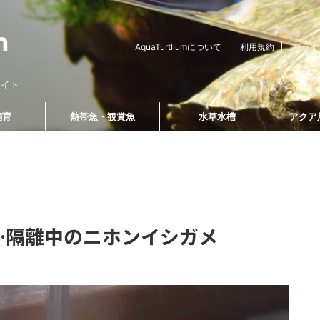
AquaTurtliumについて
利用規約
プライ
サイト
飼育
熱帯魚・観賞魚
水草水槽
アクア
識・飼育方法
爬虫類飼育
温度管理・計測用品
…隔離中のニホンイシガメ
2022/10/11
2022/