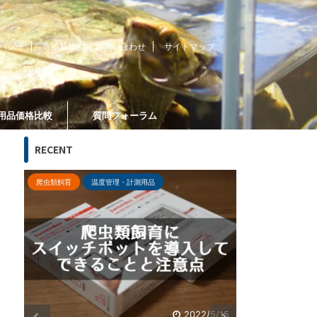
バシー
寄稿募集
お問い合わせ
サイトマップ
用品価格比較
質問フォーラム
RECENT
管理方法・メンテナンス
飼育器具・飼育用品
熱帯魚・観賞
ブログ運営
5/15
2021/11/6